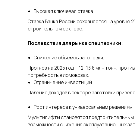
Высокая ключевая ставка.
Ставка Банка России сохраняется на уровне 2
строительном секторе.
Последствия для рынка спецтехники:
Снижение объемов заготовки.
Прогноз на 2025 год — 12–13,8 млн тонн, против
потребность в ломовозах.
Ограничение инвестиций.
Падение доходов в секторе заготовки привело
Рост интереса к универсальным решениям.
Мультилифты становятся предпочтительным 
возможности снижения эксплуатационных зат
чат
ка