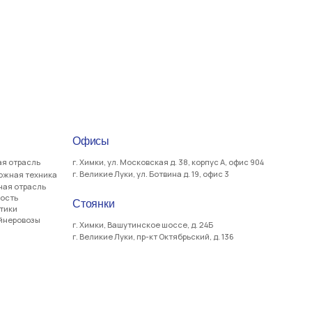
Стоянки
г. Химки, Вашутинское шоссе, д. 24Б
г. Великие Луки, пр-кт Октябрьский, д. 136
яются публичной офертой, определяемой положениями ст.
 техники осуществляется исключительно в
авителем или аффилированным лицом указанных
ГК РФ. Любое использование информационных материалов,
менного согласия ООО «Джитизет» не допускается за