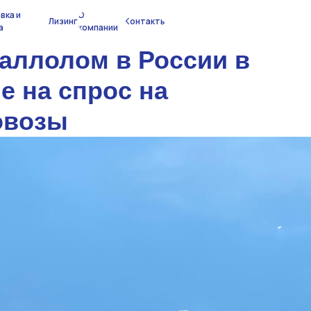
вка и
О
Лизинг
Контакты
а
компании
таллолом в России в
е на спрос на
овозы