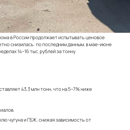
лома в России продолжает испытывать ценовое
етно снизилась: по последним данным, в мае-июне
делах 14–16 тыс. рублей за тонну.
тавляет 43,3 млн тонн, что на 5–7% ниже
иалов.
лю чугуна и ГБЖ, снижая зависимость от