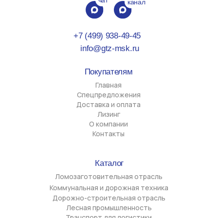
Стоянки
г. Химки, Вашутинское шоссе, д. 24Б
г. Великие Луки, пр-кт Октябрьский, д. 136
Офисы
г. Химки, ул. Московская д. 38, корпус А, офис 904
г. Великие Луки, ул. Ботвина д. 19, офис 3
Политика обработки персональных данных
Cогласие на обработку персональных данных
Разработка сайта
ООО "Джитизет", ИНН 6025051738, ОГРН
1196027003380
Юридический адрес 182113, Псковская обл, г. Великие
Луки, пр-т Октябрьский 136, каб. 17
Фактический адрес 141420, Московская обл, г. Химки,
ул. Московская стр. 38А, оф. 904
Обращаем Ваше внимание на то, что данный интернет-сайт
носит исключительно информационный характер и ни при каких
условиях информационные материалы и цены, размещенные на
сайте, не являются публичной офертой, определяемой
положениями ст. 437 ГК РФ. Все товарные знаки, логотипы,
наименования моделей и брендов, упомянутые на сайте gtz-
msk.ru, являются собственностью их законных
правообладателей. Использование названий марок техники
осуществляется исключительно в информационных целях — для
обозначения применимости и совместимости техники или