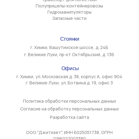
комплектующих, поставляемых ООО «ДЖИТИЗЕТ». ООО
«ДЖИТИЗЕТ» не является официальным дилером,
представителем или аффилированным лицом указанных
производителей. Использование товарных знаков на сайте не
направлено на введение в заблуждение потребителей и не
нарушает исключительные права правообладателей в
соответствии со ст. 1487 ГК РФ. Любое использование
информационных материалов, размещённых на сайте, в том
числе копирование, распространение, передача третьим
лицам, опубликование или иные действия, считающиеся
использованием в соответствии со ст. 1270 ГК РФ, без
письменного согласия ООО «Джитизет» не допускается за
исключением случаев, предусмотренных ГК РФ.