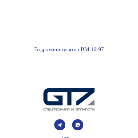
чат
канал
+7 (499) 938-49-45
info@gtz-msk.ru
Гидроманипулятор ВМ 10-97
Покупателям
Главная
Спецпредложения
Доставка и оплата
Лизинг
О компании
Контакты
Каталог
Ломозаготовительная отрасль
Коммунальная и дорожная техника
Дорожно-строительная отрасль
Лесная промышленность
Транспорт для логистики
Полуприцепы-контейнеровозы
Гидроманипуляторы
Запасные части