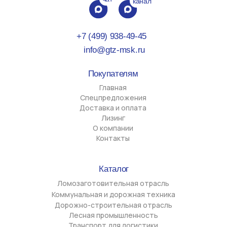
Ломозаготовительная отрасль
Коммунальная и дорожная техника
Дорожно-строительная отрасль
Лесная промышленность
Транспорт для логистики
Полуприцепы-контейнеровозы
Гидроманипуляторы
Запасные части
Стоянки
г. Химки, Вашутинское шоссе, д. 24Б
г. Великие Луки, пр-кт Октябрьский, д. 136
Офисы
г. Химки, ул. Московская д. 38, корпус А, офис 904
г. Великие Луки, ул. Ботвина д. 19, офис 3
Политика обработки персональных данных
Cогласие на обработку персональных данных
Разработка сайта
ООО "Джитизет", ИНН 6025051738, ОГРН
1196027003380
Юридический адрес 182113, Псковская обл, г. Великие
Луки, пр-т Октябрьский 136, каб. 17
Фактический адрес 141420, Московская обл, г. Химки,
ул. Московская стр. 38А, оф. 904