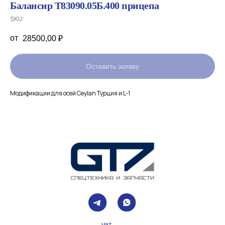
Балансир Т83090.05Б.400 прицепа
SKU:
28500,00
₽
Оставить заявку
Модификации для осей Ceylan Турция и L-1
чат
канал
+7 (499) 938-49-45
info@gtz-msk.ru
Покупателям
Главная
Спецпредложения
Доставка и оплата
Лизинг
О компании
Контакты
Каталог