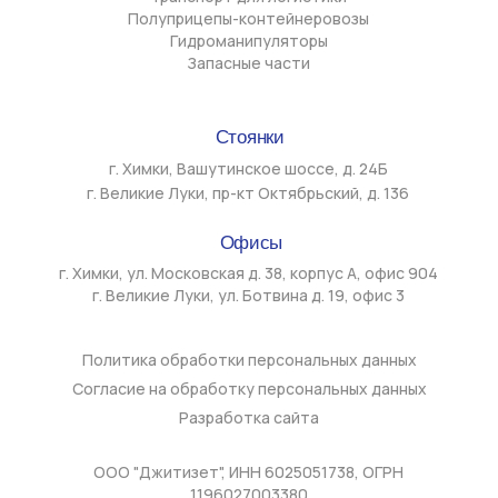
Обращаем Ваше внимание на то, что данный интернет-сайт
носит исключительно информационный характер и ни при каких
условиях информационные материалы и цены, размещенные на
сайте, не являются публичной офертой, определяемой
положениями ст. 437 ГК РФ. Все товарные знаки, логотипы,
наименования моделей и брендов, упомянутые на сайте gtz-
msk.ru, являются собственностью их законных
правообладателей. Использование названий марок техники
осуществляется исключительно в информационных целях — для
обозначения применимости и совместимости техники или
комплектующих, поставляемых ООО «ДЖИТИЗЕТ». ООО
«ДЖИТИЗЕТ» не является официальным дилером,
представителем или аффилированным лицом указанных
производителей. Использование товарных знаков на сайте не
направлено на введение в заблуждение потребителей и не
нарушает исключительные права правообладателей в
соответствии со ст. 1487 ГК РФ. Любое использование
информационных материалов, размещённых на сайте, в том
числе копирование, распространение, передача третьим
лицам, опубликование или иные действия, считающиеся
использованием в соответствии со ст. 1270 ГК РФ, без
письменного согласия ООО «Джитизет» не допускается за
исключением случаев, предусмотренных ГК РФ.