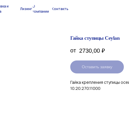
вка и
О
Лизинг
Контакты
а
компании
Гайка ступицы Ceylan
2730,00
₽
Оставить заявку
Гайка крепления ступицы осе
10.20.270.11000