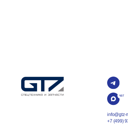
чат
ка
info@gtz-msk.ru
+7 (499) 938-49-4
ООО "Джитизет", ИНН 60250
1196027003380
Cогласие на обработку персональных данных
Юридический адрес 182113, 
Политика обработки персональных данных
Луки, пр-т Октябрьский 136, 
Фактический адрес 141420, 
Разработка сайта
ул. Московская стр. 38А, оф.