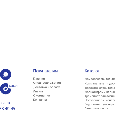
Покупателям
Каталог
Главная
Ломозаготовительная отрасль
Спецпредложения
Коммунальная и дорожная техника
нал
Доставка и оплата
Дорожно-строительная отрасль
Лизинг
Лесная промышленность
О компании
Транспорт для логистики
Контакты
Полуприцепы-контейнеровозы
Гидроманипуляторы
Запасные части
5
51738, ОГРН
Псковская обл, г. Великие
каб. 17
Московская обл, г. Химки,
 904