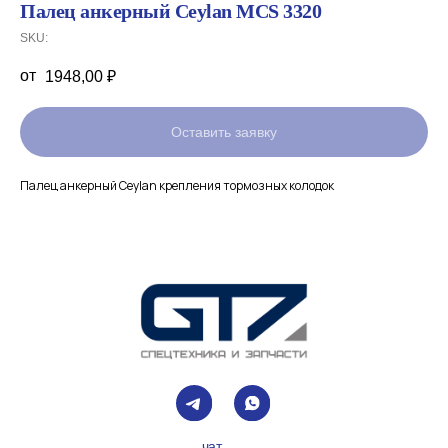
Палец анкерный Ceylan MCS 3320
SKU:
1948,00
₽
Оставить заявку
Палец анкерный Ceylan крепления тормозных колодок
чат
канал
+7 (499) 938-49-45
info@gtz-msk.ru
Покупателям
Главная
Спецпредложения
Доставка и оплата
Лизинг
О компании
Контакты
Каталог