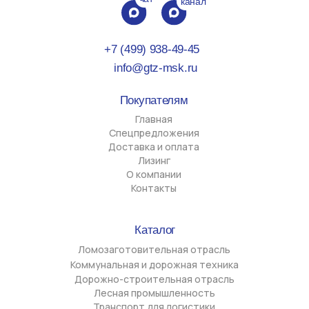
Ломозаготовительная отрасль
Коммунальная и дорожная техника
Дорожно-строительная отрасль
Лесная промышленность
Транспорт для логистики
Полуприцепы-контейнеровозы
Гидроманипуляторы
Запасные части
Стоянки
г. Химки, Вашутинское шоссе, д. 24Б
г. Великие Луки, пр-кт Октябрьский, д. 136
Офисы
г. Химки, ул. Московская д. 38, корпус А, офис 904
г. Великие Луки, ул. Ботвина д. 19, офис 3
Политика обработки персональных данных
Cогласие на обработку персональных данных
Разработка сайта
ООО "Джитизет", ИНН 6025051738, ОГРН
1196027003380
Юридический адрес 182113, Псковская обл, г. Великие
Луки, пр-т Октябрьский 136, каб. 17
Фактический адрес 141420, Московская обл, г. Химки,
ул. Московская стр. 38А, оф. 904