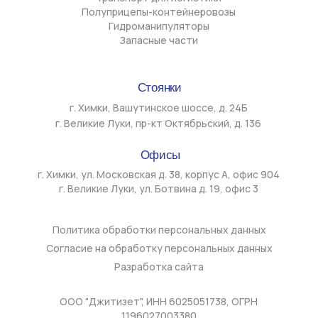
Обращаем Ваше внимание на то, что данный интернет-сайт
носит исключительно информационный характер и ни при каких
условиях информационные материалы и цены, размещенные на
сайте, не являются публичной офертой, определяемой
положениями ст. 437 ГК РФ. Все товарные знаки, логотипы,
наименования моделей и брендов, упомянутые на сайте gtz-
msk.ru, являются собственностью их законных
правообладателей. Использование названий марок техники
осуществляется исключительно в информационных целях — для
обозначения применимости и совместимости техники или
комплектующих, поставляемых ООО «ДЖИТИЗЕТ». ООО
«ДЖИТИЗЕТ» не является официальным дилером,
представителем или аффилированным лицом указанных
производителей. Использование товарных знаков на сайте не
направлено на введение в заблуждение потребителей и не
нарушает исключительные права правообладателей в
соответствии со ст. 1487 ГК РФ. Любое использование
информационных материалов, размещённых на сайте, в том
числе копирование, распространение, передача третьим
лицам, опубликование или иные действия, считающиеся
использованием в соответствии со ст. 1270 ГК РФ, без
письменного согласия ООО «Джитизет» не допускается за
исключением случаев, предусмотренных ГК РФ.