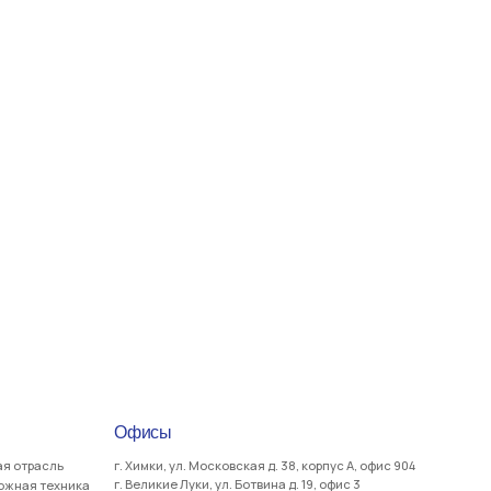
Офисы
г. Химки, ул. Московская д. 38, корпус А, офис 904
г. Великие Луки, ул. Ботвина д. 19, офис 3
Стоянки
г. Химки, Вашутинское шоссе, д. 24Б
г. Великие Луки, пр-кт Октябрьский, д. 136