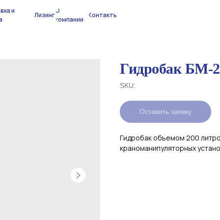
вка и
О
Лизинг
Контакты
а
компании
Гидробак БМ-2
SKU:
Оставить заявку
Гидробак объемом 200 литров
краноманипуляторных устано