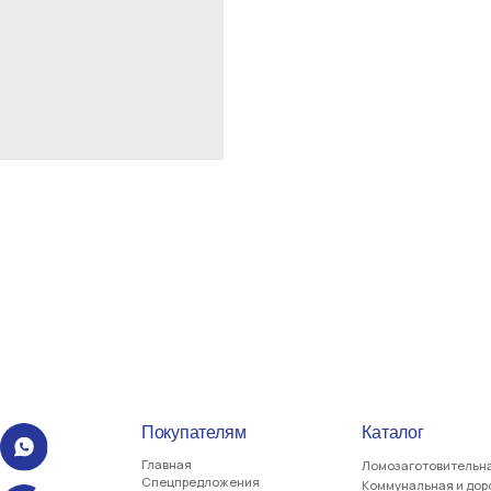
Покупателям
Каталог
Главная
Ломозаготовительная отрасль
Спецпредложения
Коммунальная и дорожная техника
нал
Доставка и оплата
Дорожно-строительная отрасль
Лизинг
Лесная промышленность
О компании
Транспорт для логистики
Контакты
Полуприцепы-контейнеровозы
Гидроманипуляторы
Запасные части
5