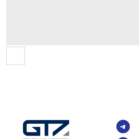
чат
ка
info@gtz-msk.ru
+7 (499) 938-49-4