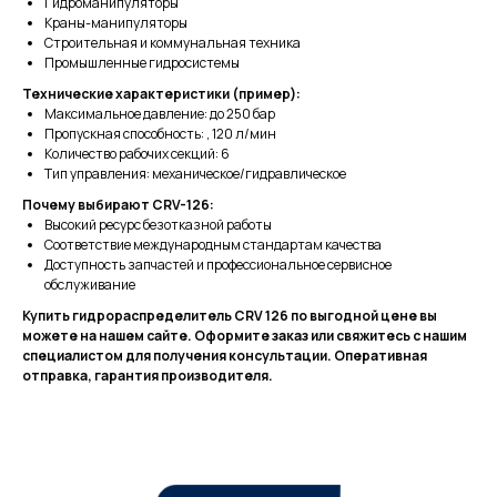
Гидроманипуляторы
Краны-манипуляторы
Строительная и коммунальная техника
Промышленные гидросистемы
Технические характеристики (пример):
Максимальное давление: до 250 бар
Пропускная способность: , 120 л/мин
Количество рабочих секций: 6
Тип управления: механическое/гидравлическое
чат
канал
Почему выбирают CRV-126:
Высокий ресурс безотказной работы
Соответствие международным стандартам качества
+7 (499) 938-49-45
Доступность запчастей и профессиональное сервисное
info@gtz-msk.ru
обслуживание
Покупателям
Купить гидрораспределитель CRV 126 по выгодной цене вы
Главная
можете на нашем сайте. Оформите заказ или свяжитесь с нашим
Спецпредложения
специалистом для получения консультации. Оперативная
Доставка и оплата
отправка, гарантия производителя.
Лизинг
О компании
Контакты
Каталог
Ломозаготовительная отрасль
Коммунальная и дорожная техника