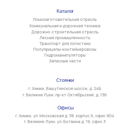
условиях информационные материалы и цены, размещенные на
сайте, не являются публичной офертой, определяемой
положениями ст. 437 ГК РФ. Все товарные знаки, логотипы,
наименования моделей и брендов, упомянутые на сайте gtz-
msk.ru, являются собственностью их законных
правообладателей. Использование названий марок техники
осуществляется исключительно в информационных целях — для
обозначения применимости и совместимости техники или
комплектующих, поставляемых ООО «ДЖИТИЗЕТ». ООО
«ДЖИТИЗЕТ» не является официальным дилером,
представителем или аффилированным лицом указанных
производителей. Использование товарных знаков на сайте не
направлено на введение в заблуждение потребителей и не
нарушает исключительные права правообладателей в
соответствии со ст. 1487 ГК РФ. Любое использование
информационных материалов, размещённых на сайте, в том
числе копирование, распространение, передача третьим
лицам, опубликование или иные действия, считающиеся
использованием в соответствии со ст. 1270 ГК РФ, без
письменного согласия ООО «Джитизет» не допускается за
исключением случаев, предусмотренных ГК РФ.