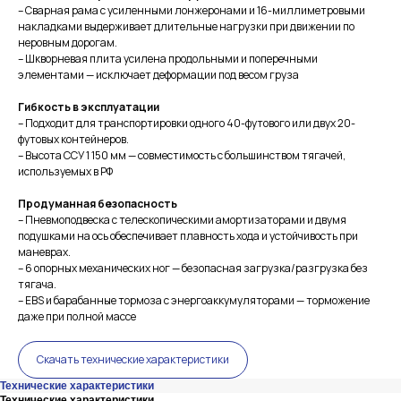
– Сварная рама с усиленными лонжеронами и 16-миллиметровыми
накладками выдерживает длительные нагрузки при движении по
неровным дорогам.
– Шкворневая плита усилена продольными и поперечными
элементами — исключает деформации под весом груза
Гибкость в эксплуатации
– Подходит для транспортировки одного 40-футового или двух 20-
футовых контейнеров.
– Высота ССУ 1 150 мм — совместимость с большинством тягачей,
используемых в РФ
Продуманная безопасность
– Пневмоподвеска с телескопическими амортизаторами и двумя
подушками на ось обеспечивает плавность хода и устойчивость при
маневрах.
– 6 опорных механических ног — безопасная загрузка/разгрузка без
тягача.
– EBS и барабанные тормоза с энергоаккумуляторами — торможение
даже при полной массе
Скачать технические характеристики
Технические характеристики
Технические характеристики