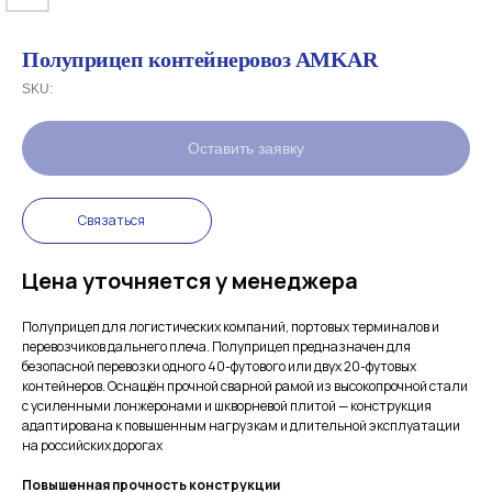
Полуприцеп контейнеровоз AMKAR
SKU:
Оставить заявку
Связаться
Цена уточняется у менеджера
Полуприцеп для логистических компаний, портовых терминалов и
перевозчиков дальнего плеча. Полуприцеп предназначен для
безопасной перевозки одного 40-футового или двух 20-футовых
контейнеров. Оснащён прочной сварной рамой из высокопрочной стали
с усиленными лонжеронами и шкворневой плитой — конструкция
адаптирована к повышенным нагрузкам и длительной эксплуатации
на российских дорогах
Повышенная прочность конструкции