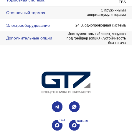
Тормозная система
EBS
Запасные части
С пружинными
Стояночный тормоз
энергоаккумуляторами
Стоянки
г. Химки, Вашутинское шоссе, д. 24Б
Электрооборудование
24 В, однопроводная система
г. Великие Луки, пр-кт Октябрьский, д. 136
Инструментальный ящик, ловушка
Офисы
Дополнительные опции
под грейфер (опция), устойчивость
без тягача
г. Химки, ул. Московская д. 38, корпус А, офис 904
г. Великие Луки, ул. Ботвина д. 19, офис 3
Политика обработки персональных данных
Cогласие на обработку персональных данных
Разработка сайта
ООО "Джитизет", ИНН 6025051738, ОГРН
1196027003380
Юридический адрес 182113, Псковская обл, г. Великие
Луки, пр-т Октябрьский 136, каб. 17
Фактический адрес 141420, Московская обл, г. Химки,
ул. Московская стр. 38А, оф. 904
Обращаем Ваше внимание на то, что данный интернет-сайт
носит исключительно информационный характер и ни при каких
условиях информационные материалы и цены, размещенные на
сайте, не являются публичной офертой, определяемой
положениями ст. 437 ГК РФ. Все товарные знаки, логотипы,
наименования моделей и брендов, упомянутые на сайте gtz-
msk.ru, являются собственностью их законных
правообладателей. Использование названий марок техники