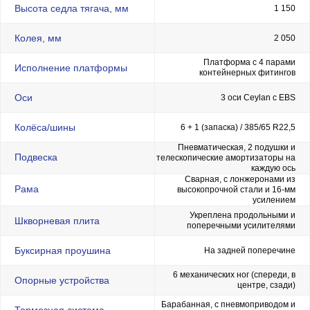
Высота седла тягача, мм
1 150
Колея, мм
2 050
Платформа с 4 парами
Исполнение платформы
чат
канал
контейнерных фитингов
Оси
3 оси Ceylan с EBS
+7 (499) 938-49-45
info@gtz-msk.ru
Колёса/шины
6 + 1 (запаска) / 385/65 R22,5
Покупателям
Пневматическая, 2 подушки и
Главная
Подвеска
телескопические амортизаторы на
Спецпредложения
каждую ось
Доставка и оплата
Сварная, с лонжеронами из
Лизинг
Рама
высокопрочной стали и 16-мм
О компании
усилением
Контакты
Укреплена продольными и
Шкворневая плита
поперечными усилителями
Каталог
Ломозаготовительная отрасль
Буксирная проушина
На задней поперечине
Коммунальная и дорожная техника
Дорожно-строительная отрасль
6 механических ног (спереди, в
Лесная промышленность
Опорные устройства
центре, сзади)
Транспорт для логистики
Полуприцепы-контейнеровозы
Барабанная, с пневмоприводом и
Гидроманипуляторы