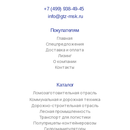
осуществляется исключительно в информационных целях — для
обозначения применимости и совместимости техники или
комплектующих, поставляемых ООО «ДЖИТИЗЕТ». ООО
«ДЖИТИЗЕТ» не является официальным дилером,
представителем или аффилированным лицом указанных
производителей. Использование товарных знаков на сайте не
направлено на введение в заблуждение потребителей и не
нарушает исключительные права правообладателей в
соответствии со ст. 1487 ГК РФ. Любое использование
информационных материалов, размещённых на сайте, в том
числе копирование, распространение, передача третьим
лицам, опубликование или иные действия, считающиеся
использованием в соответствии со ст. 1270 ГК РФ, без
письменного согласия ООО «Джитизет» не допускается за
исключением случаев, предусмотренных ГК РФ.