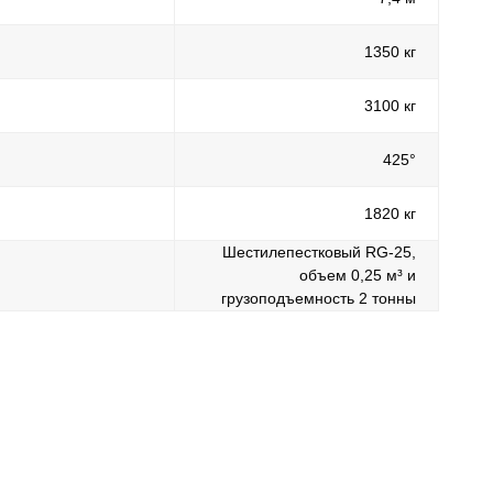
1350 кг
3100 кг
425°
1820 кг
Покупателям
Каталог
Шестилепестковый RG-25,
объем 0,25 м³ и
Главная
Ломозаготовительная отрасль
Спецпредложения
Коммунальная и дорожная техника
грузоподъемность 2 тонны
нал
Доставка и оплата
Дорожно-строительная отрасль
Лизинг
Лесная промышленность
О компании
Транспорт для логистики
Контакты
Полуприцепы-контейнеровозы
Гидроманипуляторы
Запасные части
5
51738, ОГРН
Псковская обл, г. Великие
каб. 17
Московская обл, г. Химки,
 904