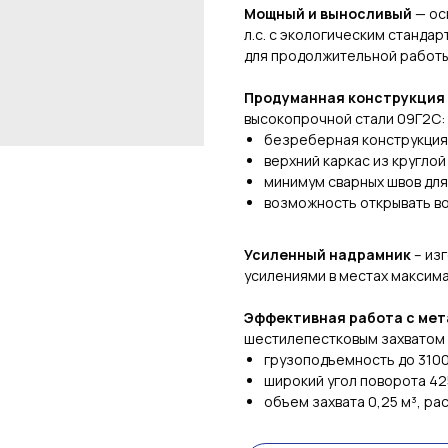
Мощный и выносливый
— ос
л.с. с экологическим станда
для продолжительной работы
Продуманная конструкция 
высокопрочной стали 09Г2С:
безреберная конструкция
верхний каркас из кругло
минимум сварных швов для
возможность открывать в
Усиленный надрамник
– из
усилениями в местах максим
Эффективная работа с ме
шестилепестковым захватом 
грузоподъемность до 3100
широкий угол поворота 42
объем захвата 0,25 м³, р