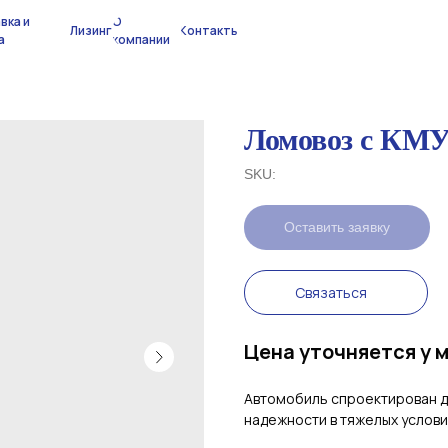
вка и
О
Лизинг
Контакты
а
компании
Ломовоз с КМУ 
SKU:
Оставить заявку
Связаться
Цена уточняется у 
Автомобиль спроектирован д
надежности в тяжелых услови