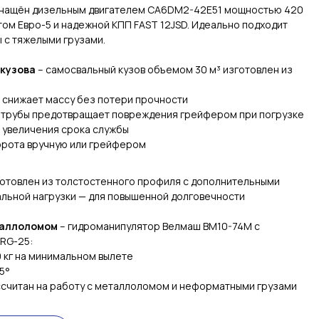
нащён дизельным двигателем CA6DM2-42E51 мощностью 420
ртом Евро-5 и надежной КПП FAST 12JSD. Идеально подходит
 с тяжелыми грузами.
кузова
– самосвальный кузов объемом 30 м³ изготовлен из
 снижает массу без потери прочности
й трубы предотвращает повреждения грейфером при погрузке
 увеличения срока службы
орота вручную или грейфером
готовлен из толстостенного профиля с дополнительными
альной нагрузки — для повышенной долговечности
таллоломом
– гидроманипулятор Велмаш ВМ10-74М с
RG-25:
 кг на минимальном вылете
5°
ассчитан на работу с металлоломом и неформатными грузами