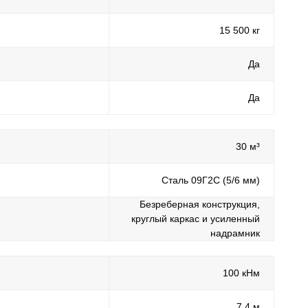
15 500 кг
Да
Да
30 м³
Сталь 09Г2С (5/6 мм)
Безреберная конструкция,
круглый каркас и усиленный
надрамник
100 кНм
7,4 м