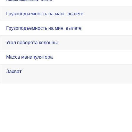
Грузоподъемность на макс. вылете
Грузоподъемность на мин. вылете
Угол поворота колонны
Масса манипулятора
Захват
чат
ка
info@gtz-msk.ru
+7 (499) 938-49-4
ООО "Джитизет", ИНН 60250
1196027003380
Cогласие на обработку персональных данных
Юридический адрес 182113, 
Политика обработки персональных данных
Луки, пр-т Октябрьский 136, 
Фактический адрес 141420, 
Разработка сайта
ул. Московская стр. 38А, оф.